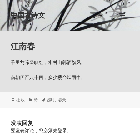
中国古诗文
菜单和
挂件
江南春
千里莺啼绿映红，水村山郭酒旗风。
南朝四百八十四，多少楼台烟雨中。
作
分
标
杜 牧
诗
感时
、
春天
者
类
签
发表回复
要发表评论，您必须先
登录
。