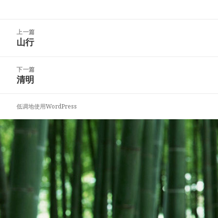
文
上一篇
章
山行
上
导
篇
航
文
下一篇
章：
清明
下
篇
文
低调地使用WordPress
章：