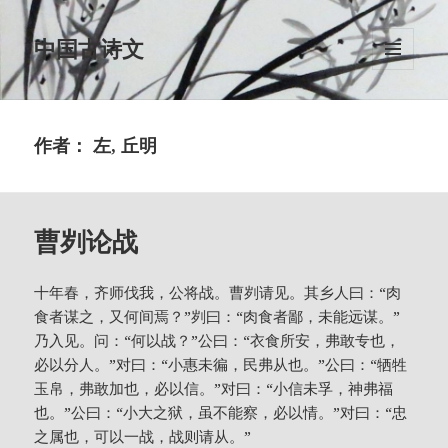
中国古诗文
菜单和
挂件
作者：
左, 丘明
曹刿论战
十年春，齐师伐我，公将战。曹刿请见。其乡人曰：“肉
食者谋之，又何间焉？”刿曰：“肉食者鄙，未能远谋。”
乃入见。问：“何以战？”公曰：“衣食所安，弗敢专也，
必以分人。”对曰：“小惠未徧，民弗从也。”公曰：“牺牲
玉帛，弗敢加也，必以信。”对曰：“小信未孚，神弗福
也。”公曰：“小大之狱，虽不能察，必以情。”对曰：“忠
之属也，可以一战，战则请从。”