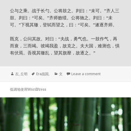
公与之乘。战于长勺。公将鼓之。刿曰：“未可。”齐人三
鼓。刿曰：“可矣。”齐师败绩。公将驰之。刿曰：“未
可。”下视其辙，登轼而望之，曰：“可矣。”遂逐齐师。
既克，公问其故。对曰：“夫战，勇气也。一鼓作气，再
而衰，三而竭。彼竭我盈，故克之。夫大国，难测也，惧
有伏焉。吾视其辙乱，望其旗靡，故逐之。”
作
time:
分
左, 丘明
Era
战国
,
文
Leave a comment
者
类
低调地使用WordPress