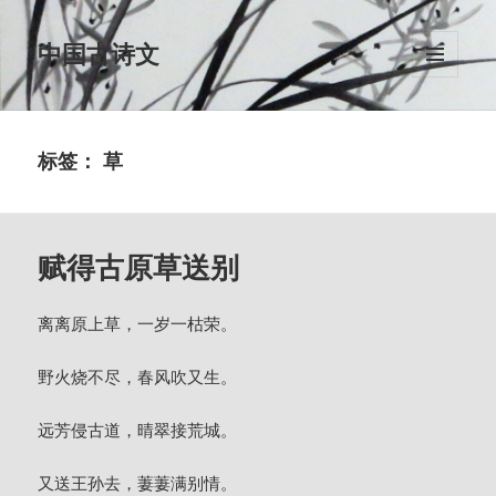
中国古诗文
菜单和
挂件
标签：
草
赋得古原草送别
离离原上草，一岁一枯荣。
野火烧不尽，春风吹又生。
远芳侵古道，晴翠接荒城。
又送王孙去，萋萋满别情。