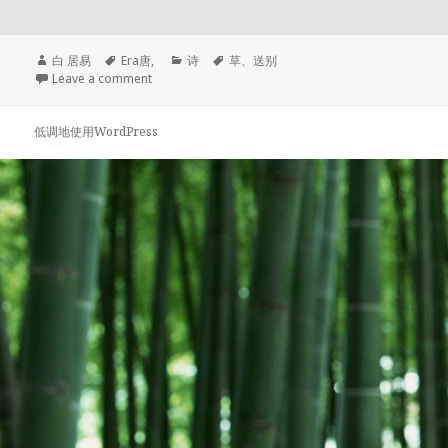
作
time:
分
标
白 居易
Era
唐
,
诗
草
、
送别
者
类
签
Leave a comment
低调地使用WordPress