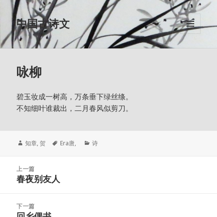
中国古诗文
菜单和
挂件
咏柳
碧玉妆成一树高，万条垂下绿丝绦。
不知细叶谁裁出，二月春风似剪刀。
作
time:
分
知章, 贺
Era
唐
,
诗
者
类
文
上一篇
章
春夜别友人
上
导
篇
航
文
下一篇
章：
回乡偶书
下